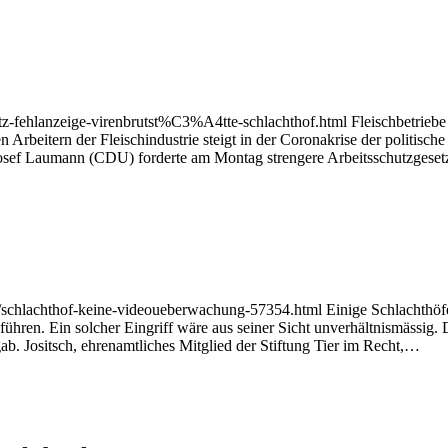
z-fehlanzeige-virenbrutst%C3%A4tte-schlachthof.html Fleischbetriebe
 Arbeitern der Fleischindustrie steigt in der Coronakrise der politisch
-Josef Laumann (CDU) forderte am Montag strengere Arbeitsschutzgese
ik/schlachthof-keine-videoueberwachung-57354.html Einige Schlachthöf
ühren. Ein solcher Eingriff wäre aus seiner Sicht unverhältnismässig.
. Jositsch, ehrenamtliches Mitglied der Stiftung Tier im Recht,…