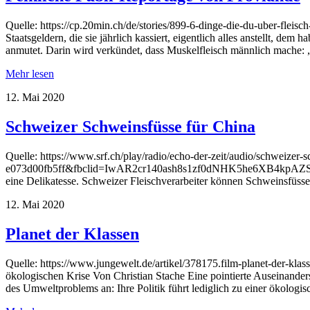
Quelle: https://cp.20min.ch/de/stories/899-6-dinge-die-du-uber-fleisc
Staatsgeldern, die sie jährlich kassiert, eigentlich alles anstellt, de
anmutet. Darin wird verkündet, dass Muskelfleisch männlich mache:
Mehr lesen
12. Mai 2020
Schweizer Schweinsfüsse für China
Quelle: https://www.srf.ch/play/radio/echo-der-zeit/audio/schweize
e073d00fb5ff&fbclid=IwAR2cr140ash8s1zf0dNHK5he6XB4kpAZSF08rdH
eine Delikatesse. Schweizer Fleischverarbeiter können Schweinsfüss
12. Mai 2020
Planet der Klassen
Quelle: https://www.jungewelt.de/artikel/378175.film-planet-der-kla
ökologischen Krise Von Christian Stache Eine pointierte Auseinande
des Umweltproblems an: Ihre Politik führt lediglich zu einer ökolog