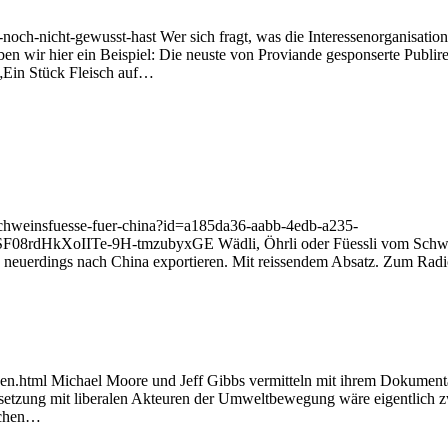
h-noch-nicht-gewusst-hast Wer sich fragt, was die Interessenorganisatio
m haben wir hier ein Beispiel: Die neuste von Proviande gesponserte Publi
 „Ein Stück Fleisch auf…
r-schweinsfuesse-fuer-china?id=a185da36-aabb-4edb-a235-
kXoIITe-9H-tmzubyxGE Wädli, Öhrli oder Füessli vom Schwein: Wa
e neuerdings nach China exportieren. Mit reissendem Absatz. Zum Radi
ssen.html Michael Moore und Jeff Gibbs vermitteln mit ihrem Dokumenta
rsetzung mit liberalen Akteuren der Umweltbewegung wäre eigentlich 
ischen…