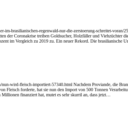
er-im-brasilianischen-regenwald-nur-die-zerstoerung-schreitet-voran/2
atten der Coronakrise treiben Goldsucher, Holzfäller und Viehzüchter 
ozent im Vergleich zu 2019 zu. Ein neuer Rekord. Die brasilianisch
/nun-wird-fleisch-importiert-57340.html Nachdem Proviande, die Bran
n Fleisch forderte, hat sie nun den Import von 500 Tonnen Verarbeit
illionen finanziert hat, mutet es sehr skurril an, dass jetzt…