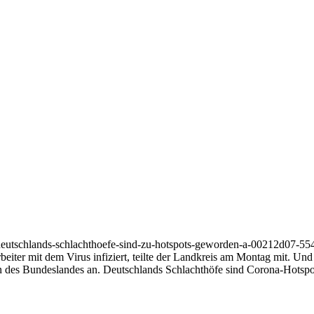
e-deutschlands-schlachthoefe-sind-zu-hotspots-geworden-a-00212d07-
iter mit dem Virus infiziert, teilte der Landkreis am Montag mit. Un
en des Bundeslandes an. Deutschlands Schlachthöfe sind Corona-Hotspo