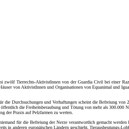
ni zwölf Tierrechts-AktivistInnen von der Guardia Civil bei einer Ra
äuser von AktivistInnen und Organisationen von Equanimal und Iguald
ss für die Durchsuchungen und Verhaftungen scheint die Befreiung vo
fentlich die Freiheitsberaubung und Tötung von mehr als 300.000 Ner
ung der Praxis auf Pelzfarmen zu werten.
niemand für die Befreiung der Nerze verantwortlich gemacht werden k
ereits in anderen europäischen Ländern geschieht. Tierausbeutungs-L