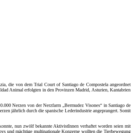
zzia, die von dem Trial Court of Santiago de Compostela angeordnet
ad Animal erfolgten in den Provinzen Madrid, Asturien, Kantabrien
n 20.000 Nerzen von der Nerzfarm „Bermudez Visones“ in Santiago de
zen jährlich durch die spanische Lederindustrie angeprangert. Somit
onnte, nun zwölf bekannte AktivistInnen verhaftet worden seien mit
obbys und mächtige multinationale Konzerne wollten die Tierbewegung