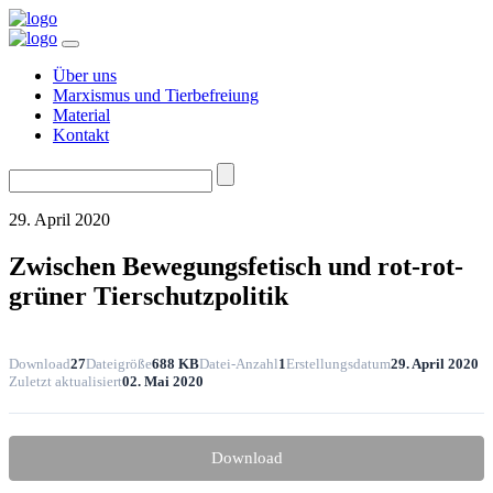
Über uns
Marxismus und Tierbefreiung
Material
Kontakt
Suchen
nach:
29. April 2020
Zwischen Bewegungsfetisch und rot-rot-
grüner Tierschutzpolitik
Download
27
Dateigröße
688 KB
Datei-Anzahl
1
Erstellungsdatum
29. April 2020
Zuletzt aktualisiert
02. Mai 2020
Download