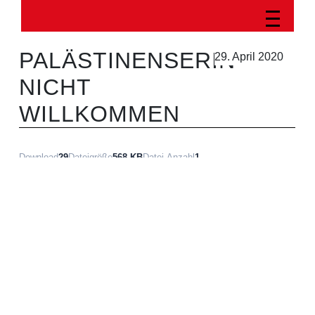
PALÄSTINENSERIN
29. April 2020
NICHT
WILLKOMMEN
Download
29
Dateigröße
568 KB
Datei-Anzahl
1
Erstellungsdatum
29. April 2020
Zuletzt aktualisiert
02. Mai 2020
Download
BESCHREIBUNG
Artikel der TRGZH in der Zeitung „vorwärts“ (09/2018)